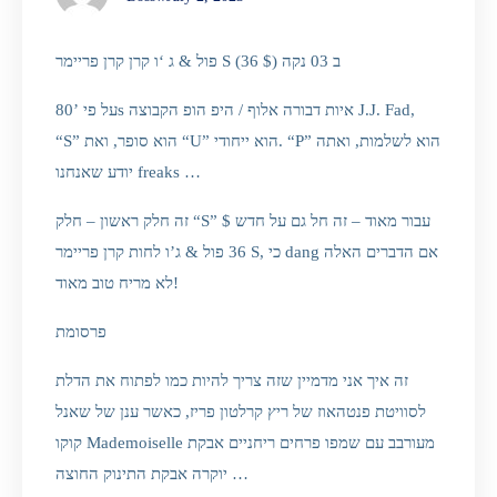
פול & ג ‘ו קרן קרן פריימר S ב 03 נקה ($ 36)
על פי ’80s איות דבורה אלוף / היפ הופ הקבוצה J.J. Fad,
“S” הוא סופר, ואת “U” הוא ייחודי. “P” הוא לשלמות, ואתה
יודע שאנחנו freaks …
זה חלק ראשון – חלק “S” עבור מאוד – זה חל גם על חדש $
36 פול & ג’ו לחות קרן פריימר S, כי dang אם הדברים האלה
לא מריח טוב מאוד!
פרסומת
זה איך אני מדמיין שזה צריך להיות כמו לפתוח את הדלת
לסוויטת פנטהאוז של ריץ קרלטון פריז, כאשר ענן של שאנל
קוקו Mademoiselle מעורבב עם שמפו פרחים ריחניים אבקת
יוקרה אבקת התינוק החוצה …