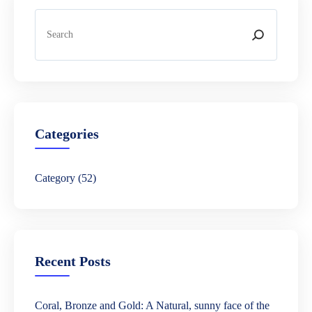
S
e
a
r
c
h
Categories
Category
(52)
Recent Posts
Coral, Bronze and Gold: A Natural, sunny face of the