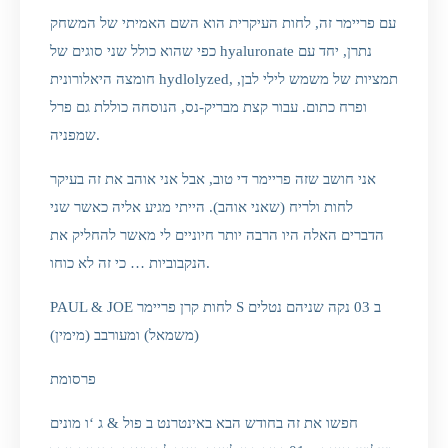
עם פריימר זה, לחות העיקרית הוא השם האמיתי של המשחק
כפי שהוא כולל שני סוגים של hyaluronate נתרן, יחד עם
חומצה היאלורונית hydlolyzed, תמציות של משמש לילי לבן,
ופרח כתום. עבור קצת מבריק-נס, הנוסחה כוללת גם פרל
שמפניה.
אני חושב שזה פריימר די טוב, אבל אני אוהב את זה בעיקר
לחות ולריח (שאני אוהב). הייתי מגיע אליה כאשר שני
הדברים האלה היו הרבה יותר חיוניים לי מאשר להחליק את
הנקבוביות … כי זה לא כוחו.
PAUL & JOE לחות קרן פריימר S ב 03 נקה שניהם נטלים
(משמאל) ומעורבב (מימין)
פרסומת
חפשו את זה בחודש הבא באינטרנט ב פול & ג ‘ו מונים