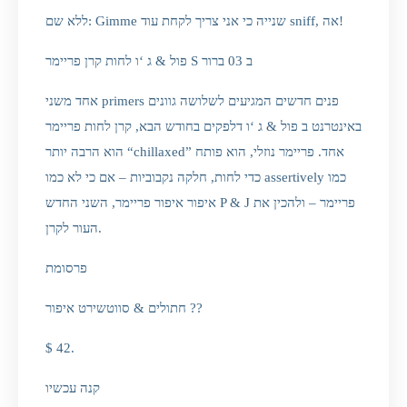
ללא שם: Gimme שנייה כי אני צריך לקחת עוד sniff, אה!
פול & ג ‘ו לחות קרן פריימר S ב 03 ברור
אחד משני primers פנים חדשים המגיעים לשלושה גוונים
באינטרנט ב פול & ג ‘ו דלפקים בחודש הבא, קרן לחות פריימר
הוא הרבה יותר “chillaxed” אחד. פריימר נוזלי, הוא פותח
כדי לחות, חלקה נקבוביות – אם כי לא כמו assertively כמו
איפור איפור פריימר, השני החדש P & J פריימר – ולהכין את
העור לקרן.
פרסומת
חתולים & סווטשירט איפור ??
$ 42.
קנה עכשיו